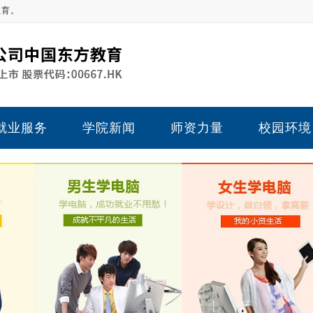
教育。
就业服务
学院新闻
师资力量
校园环境