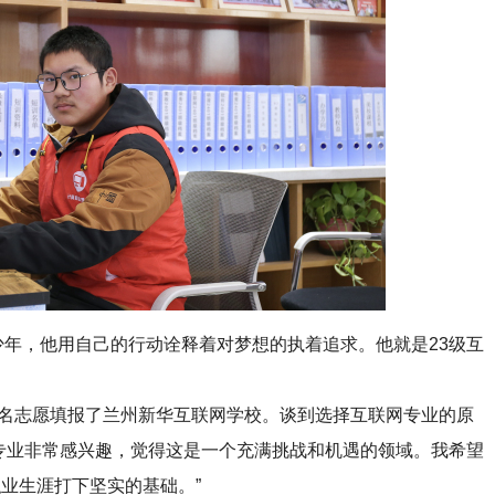
年，他用自己的行动诠释着对梦想的执着追求。他就是23级互
名志愿填报了兰州新华互联网学校。谈到选择互联网专业的原
专业非常感兴趣，觉得这是一个充满挑战和机遇的领域。我希望
业生涯打下坚实的基础。”