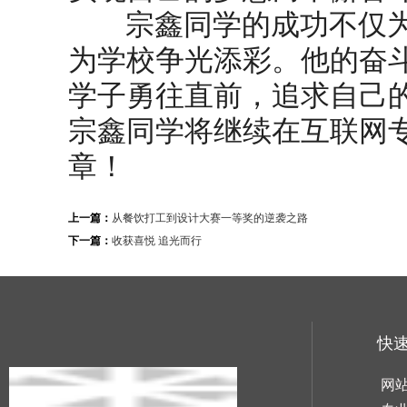
宗鑫同学的成功不仅
为学校争光添彩。他的奋
学子勇往直前，追求自己
宗鑫同学将继续在互联网
章！
上一篇：
从餐饮打工到设计大赛一等奖的逆袭之路
下一篇：
收获喜悦 追光而行
快
网