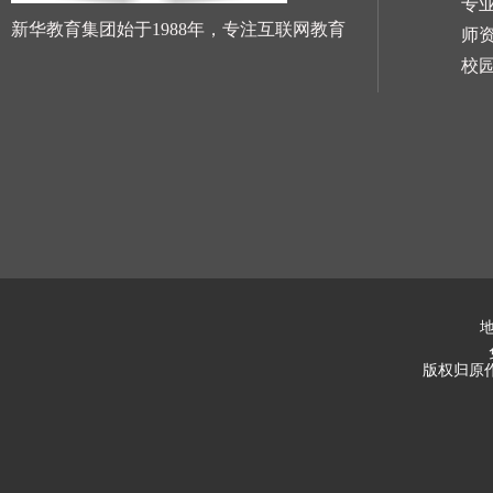
专
新华教育集团始于1988年，专注互联网教育
师
校
地
版权归原