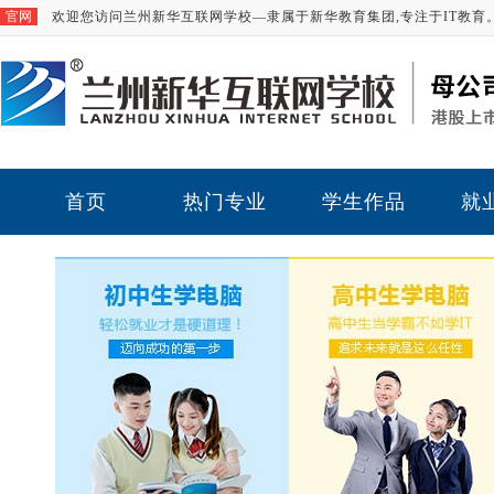
官网
欢迎您访问兰州新华互联网学校—隶属于新华教育集团,专注于IT教育
首页
热门专业
学生作品
就