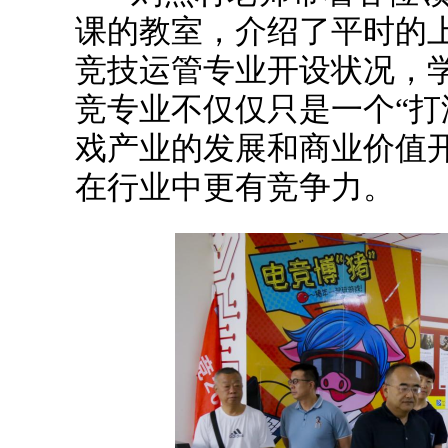
课的教室，介绍了平时的
竞技运管专业开设状况，
竞专业不仅仅只是一个“打
戏产业的发展和商业价值
在行业中更有竞争力。