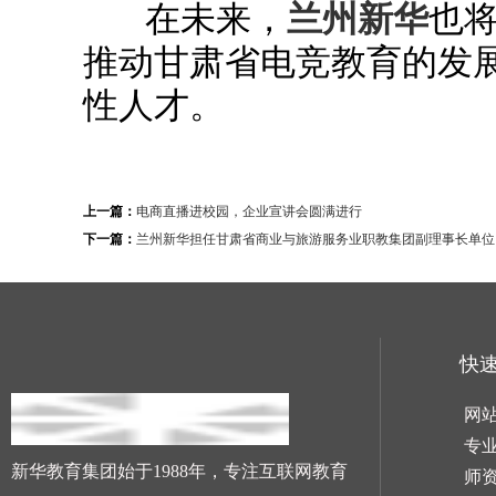
在未来，
兰州新华
也
推动甘肃省电竞教育的发
性人才。
上一篇：
电商直播进校园，企业宣讲会圆满进行
下一篇：
兰州新华担任甘肃省商业与旅游服务业职教集团副理事长单位
快
网
专
新华教育集团始于1988年，专注互联网教育
师