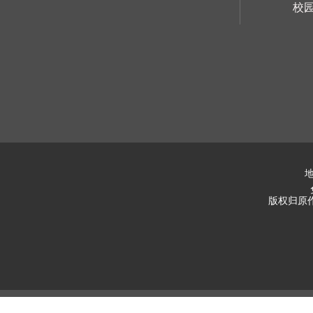
校
地
版权归原