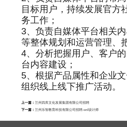
目标用户，持续发展官方
务工作；
3、负责自媒体平台相关
等整体规划和运营管理、
4、分析把握用户、客户
台内容建设；
5、根据产品属性和企业
组织线上线下推广活动。
上一篇：
兰州四库文化发展集团有限公司招聘
下一篇：
兰州乐智教育科技有限公司招聘-ued设计师