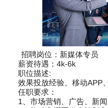
招聘岗位：新媒体专员
薪资待遇：4k-6k
职位描述:
效果投放经验、移动APP
任职要求：
1、市场营销、广告、新