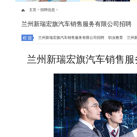
主页 >
招聘信息 >
兰州新瑞宏旗汽车销售服务有限公司招聘
兰州新瑞宏旗汽车销售服务有限公司招聘
职业教育
兰州
兰州新瑞宏旗汽车销售服