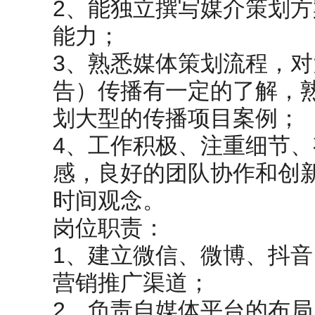
2、能独立撰写媒介策划
能力；
3、熟悉媒体策划流程，
告）传播有一定的了解，
划大型的传播项目案例；
4、工作积极、注重细节
感，良好的团队协作和创
时间观念。
岗位职责：
1、建立微信、微博、抖
营销推广渠道；
2、负责自媒体平台的布