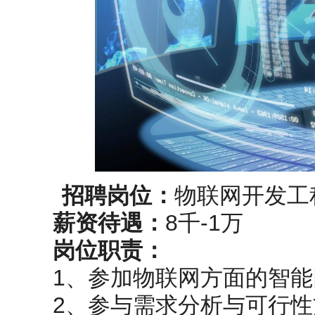
招聘岗位：
物联网开发工
薪资待遇：
8千-1万
岗位职责：
1、参加物联网方面的智
2、参与需求分析与可行