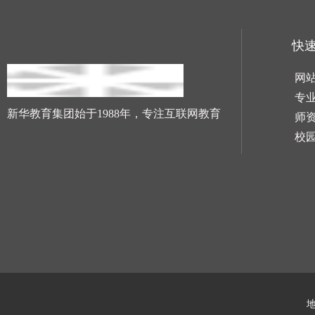
快
网
专
新华教育集团始于1988年，专注互联网教育
师
校
地