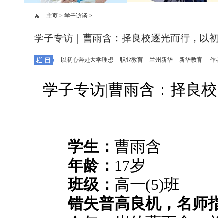
主页 >
学子访谈 >
学子专访｜曹雨含：择良校逐光而行，以
以初心奔赴大学理想
职业教育
兰州新华
新华教育
作者
学子专访|曹雨含：择良
学生：
曹雨含
年龄：
17岁
班级：
高一(5)班
错失普高良机，名师指