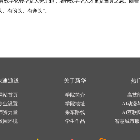
育数字化转型是大势所趋，培养数字型人才更是当务之急。随着
头、有盼头、有奔头”。
快速通道
关于新华
热
网站首页
学院简介
高技
专业设置
学院地址
AI动漫
师资力量
乘车路线
AI互联
校园环境
学生作品
智慧城市服