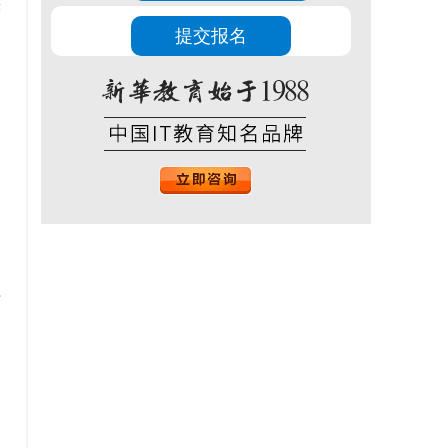
实
和
提
应