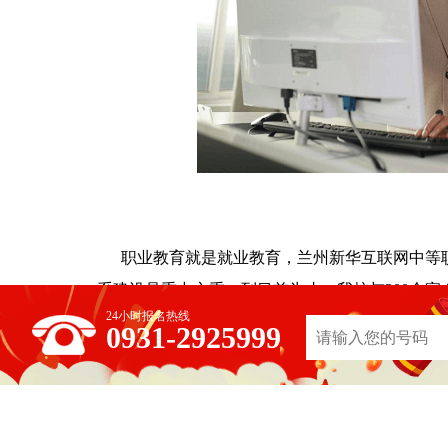
职业教育就是就业教育，兰州新华互联网中等职
系建设是重中之重。到目前为止，我校与300余
24小时报名热线
才需求订单式进行人才培养。学子入学签订就业
0931-2925999
技术总监到校授课，毕业前夕深入企业顶岗实习
助学子成功就业，更能成就事业！
上一篇：
2022年已来，初高中毕业生选技术学校的标准在这里