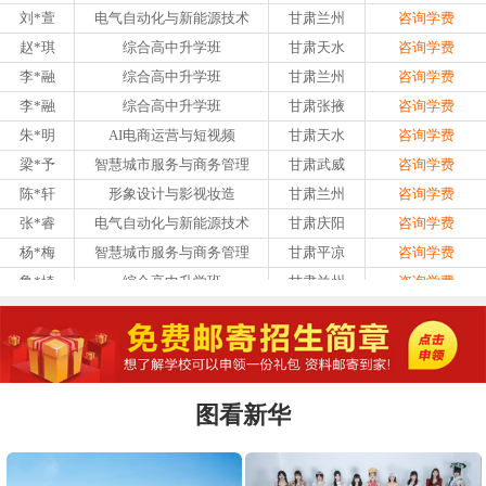
刘*萱
电气自动化与新能源技术
甘肃兰州
咨询学费
赵*琪
综合高中升学班
甘肃天水
咨询学费
李*融
综合高中升学班
甘肃兰州
咨询学费
李*融
综合高中升学班
甘肃张掖
咨询学费
朱*明
AI电商运营与短视频
甘肃天水
咨询学费
梁*予
智慧城市服务与商务管理
甘肃武威
咨询学费
陈*轩
形象设计与影视妆造
甘肃兰州
咨询学费
张*睿
电气自动化与新能源技术
甘肃庆阳
咨询学费
杨*梅
智慧城市服务与商务管理
甘肃平凉
咨询学费
鲁*埼
综合高中升学班
甘肃兰州
咨询学费
朱*翔
2026年单招升学
甘肃兰州
咨询学费
陈*樊
AI全媒体短剧与漫剧影视创作
甘肃白银
咨询学费
刘*萱
电气自动化与新能源技术
甘肃兰州
咨询学费
赵*琪
综合高中升学班
甘肃天水
咨询学费
图看新华
李*融
综合高中升学班
甘肃兰州
咨询学费
李*融
综合高中升学班
甘肃张掖
咨询学费
朱*明
AI电商运营与短视频
甘肃天水
咨询学费