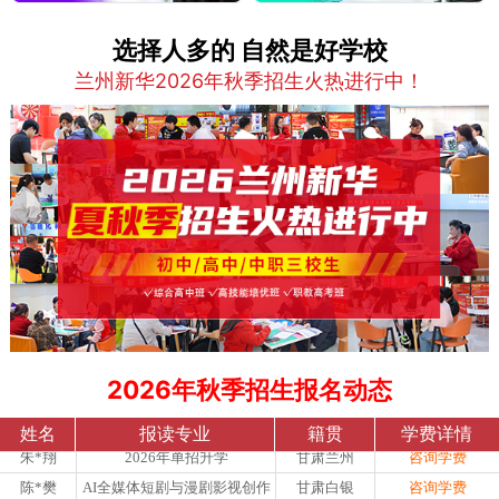
选择人多的 自然是好学校
兰州新华2026年秋季招生火热进行中！
2026年秋季招生报名动态
鲁*埼
综合高中升学班
甘肃兰州
咨询学费
姓名
报读专业
籍贯
学费详情
朱*翔
2026年单招升学
甘肃兰州
咨询学费
陈*樊
AI全媒体短剧与漫剧影视创作
甘肃白银
咨询学费