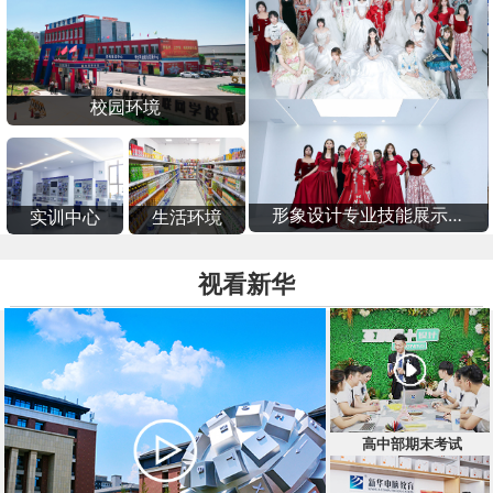
梁*予
智慧城市服务与商务管理
甘肃武威
咨询学费
陈*轩
形象设计与影视妆造
甘肃兰州
咨询学费
张*睿
电气自动化与新能源技术
甘肃庆阳
咨询学费
杨*梅
智慧城市服务与商务管理
甘肃平凉
咨询学费
校园环境
兰州新华高中部期末考试
形象设计专业技能展示活
实训中心
生活环境
动
视看新华
高中部期末考试